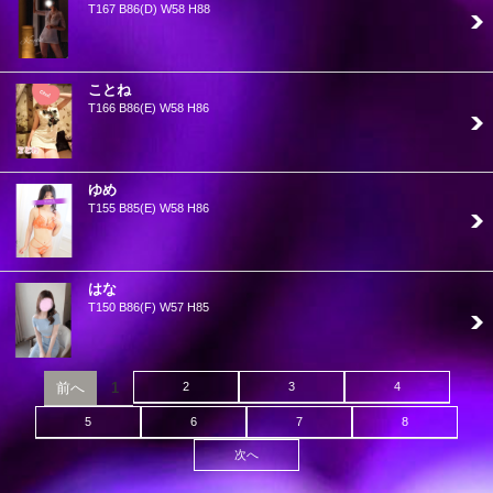
T167 B86(D) W58 H88
ことね
T166 B86(E) W58 H86
ゆめ
T155 B85(E) W58 H86
はな
T150 B86(F) W57 H85
前へ
1
2
3
4
5
6
7
8
次へ