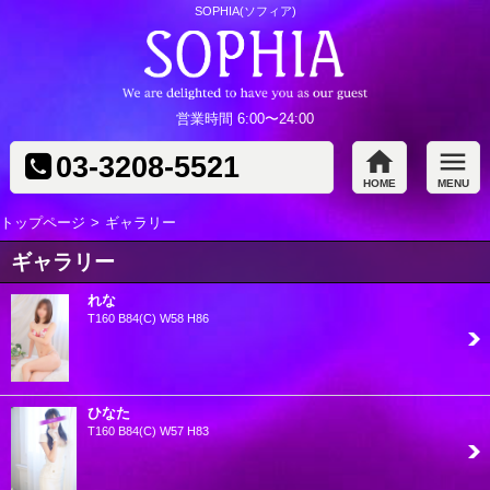
SOPHIA(ソフィア)
SOPHIA
営業時間 6:00〜24:00
home
menu
03-3208-5521
HOME
MENU
トップページ
ギャラリー
ギャラリー
れな
T160 B84(C) W58 H86
ひなた
T160 B84(C) W57 H83