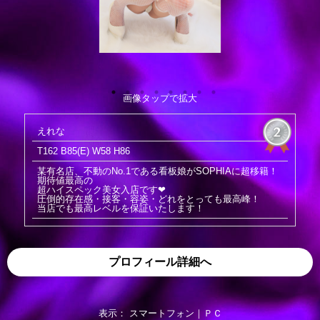
画像タップで拡大
えれな
T162 B85(E) W58 H86
某有名店、不動のNo.1である看板娘がSOPHIAに超移籍！
期待値最高の
超ハイスペック美女入店です❤
圧倒的存在感・接客・容姿・どれをとっても最高峰！
当店でも最高レベルを保証いたします！
プロフィール詳細へ
表示： スマートフォン｜
ＰＣ